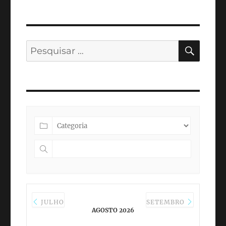
PESQ
Pesquisar
por:
JULHO
SETEMBRO
AGOSTO 2026