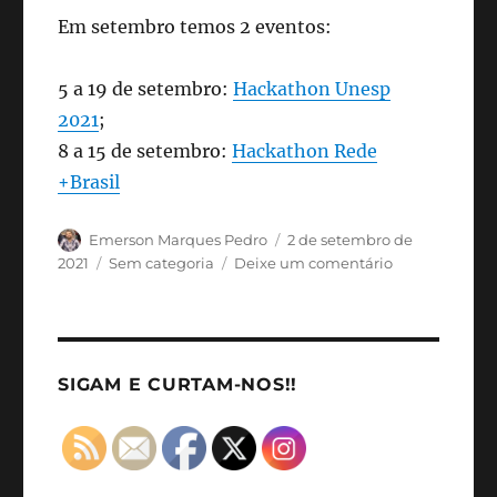
Em setembro temos 2 eventos:
5 a 19 de setembro:
Hackathon Unesp
2021
;
8 a 15 de setembro:
Hackathon Rede
+Brasil
Autor
Publicado
Emerson Marques Pedro
2 de setembro de
em
Categorias
em
2021
Sem categoria
Deixe um comentário
Eventos
hackers
de
setembro
de
SIGAM E CURTAM-NOS!!
2021