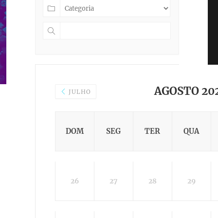
AGOSTO 20
JULHO
DOM
SEG
TER
QUA
26
27
28
29