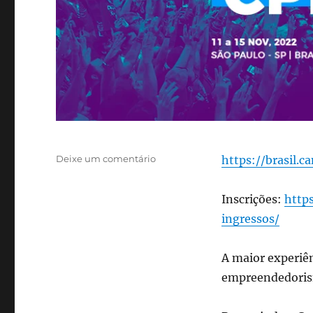
em
Deixe um comentário
https://brasil.
Campus
Party
Inscrições:
http
14
ingressos/
A maior experiên
empreendedoris