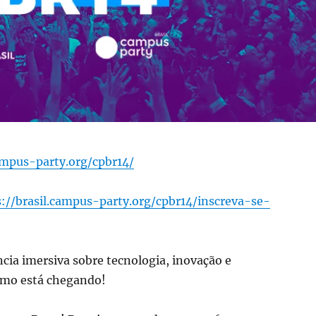
campus-party.org/cpbr14/
s://brasil.campus-party.org/cpbr14/inscreva-se-
cia imersiva sobre tecnologia, inovação e
mo está chegando!