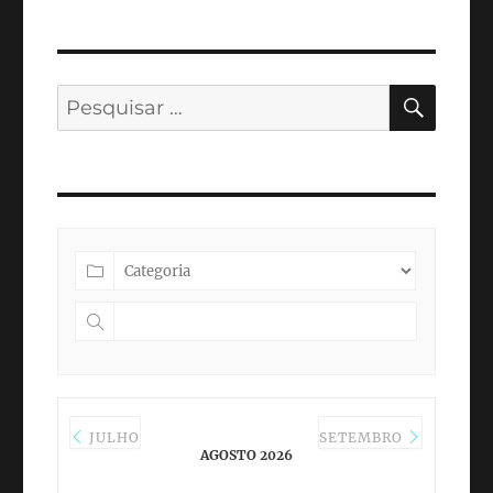
PESQ
Pesquisar
por:
JULHO
SETEMBRO
AGOSTO 2026