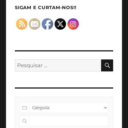
Summit
2023
SIGAM E CURTAM-NOS!!
PESQ
Pesquisar
por: