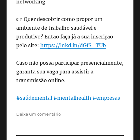
networking
👉 Quer descobrir como propor um
ambiente de trabalho saudável e
produtivo? Então faça já a sua inscrição
pelo site:
https://lnkd.in/dGfS_TUb
Caso não possa participar presencialmente,
garanta sua vaga para assistir a
transmissão online.
#saúdemental
#mentalhealth
#empresas
em
Deixe um comentário
4o
Mental
Health