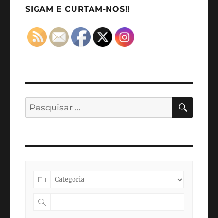
SIGAM E CURTAM-NOS!!
PESQ
Pesquisar
por: