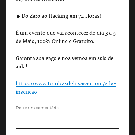
🔥 Do Zero ao Hacking em 72 Horas!
É um evento que vai acontecer do dia 3 a 5
de Maio, 100% Online e Gratuito.
Garanta sua vaga e nos vemos em sala de
aula!
https://www.tecnicasdeinvasao.com/adv-
inscricao
em
Deixe um comentário
Do
Zero
ao
Hacking