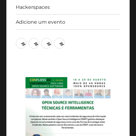
Hackerspaces
Adicione um evento
Agenda
Artigos
Hackerspaces
Adicione
um
evento