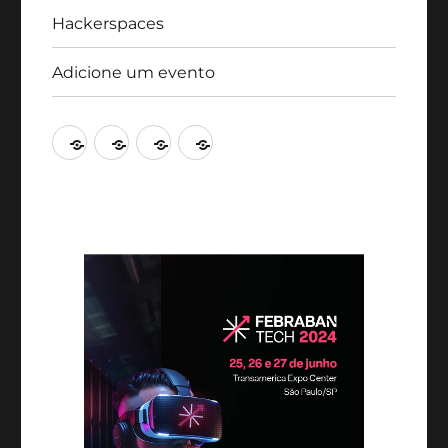
Hackerspaces
Adicione um evento
Agenda
Artigos
Hackerspaces
Adicione
um
evento