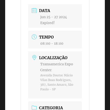
DATA
jun 25 - 27 2024
Expired!
TEMPO
08:00 - 18:00
LOCALIZAÇÃO
Transamerica Expo
Center
Avenida Doutor Mário
Vilas Boas Rodrigues,
387, Santo Amaro, São
Paulo - SP
CATEGORIA