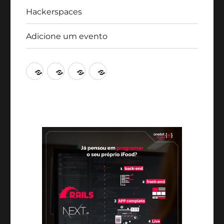
Hackerspaces
Adicione um evento
Agenda
Artigos
Hackerspaces
Adicione
um
evento