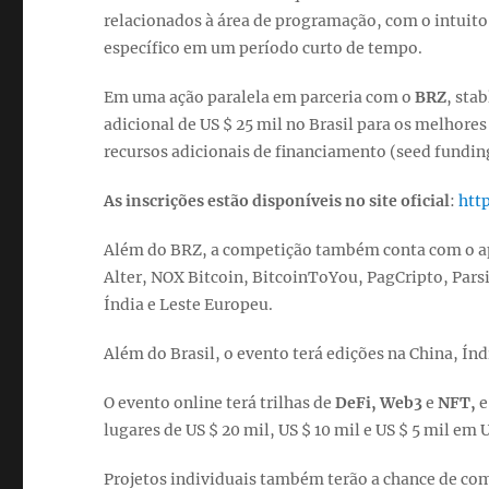
relacionados à área de programação, com o intuit
específico em um período curto de tempo.
Em uma ação paralela em parceria com o
BRZ
, sta
adicional de US $ 25 mil no Brasil para os melhor
recursos adicionais de financiamento (seed fundin
As inscrições estão disponíveis no site oficial
:
htt
Além do BRZ, a competição também conta com o apoi
Alter, NOX Bitcoin, BitcoinToYou, PagCripto, Parsi
Índia e Leste Europeu.
Além do Brasil, o evento terá edições na China, Índ
O evento online terá trilhas de
DeFi, Web3
e
NFT,
e
lugares de US $ 20 mil, US $ 10 mil e US $ 5 mil e
Projetos individuais também terão a chance de co