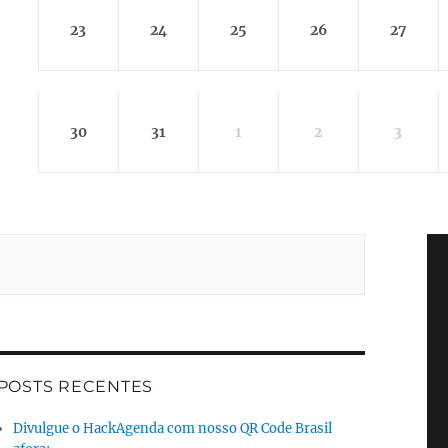
23
24
25
26
27
30
31
1
2
3
POSTS RECENTES
Divulgue o HackAgenda com nosso QR Code Brasil