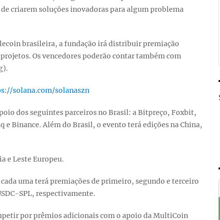
o de criarem soluções inovadoras para algum problema
blecoin brasileira, a fundação irá distribuir premiação
es projetos. Os vencedores poderão contar também com
g).
ps://solana.com/solanaszn
o dos seguintes parceiros no Brasil: a Bitpreço, Foxbit,
q e Binance. Além do Brasil, o evento terá edições na China,
ia e Leste Europeu.
 cada uma terá premiações de primeiro, segundo e terceiro
m USDC-SPL, respectivamente.
mpetir por prêmios adicionais com o apoio da MultiCoin