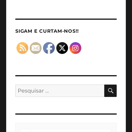
SIGAM E CURTAM-NOS!!
PESQ
Pesquisar
por: