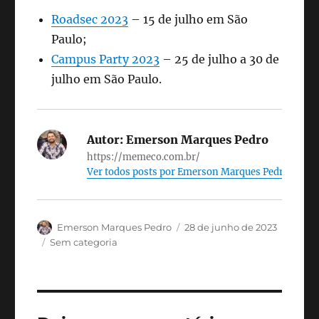
Roadsec 2023
– 15 de julho em São
Paulo;
Campus Party 2023
– 25 de julho a 30 de
julho em São Paulo.
Autor:
Emerson Marques Pedro
https://memeco.com.br/
Ver todos posts por Emerson Marques Pedro
Autor
Publicado
Emerson Marques Pedro
28 de junho de 2023
em
Categorias
Sem categoria