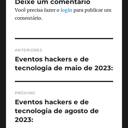
Deixe um comentário
Você precisa fazer o
login
para publicar um
comentário.
Navegação
ANTERIORES
de
Eventos hackers e de
Post
anterior:
tecnologia de maio de 2023:
Post
PRÓXIMO
Eventos hackers e de
Próximo
post:
tecnologia de agosto de
2023: