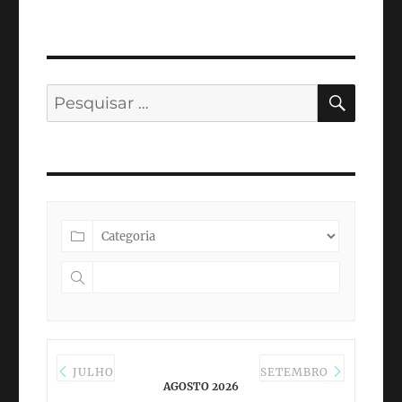
PESQ
Pesquisar
por:
JULHO
SETEMBRO
AGOSTO 2026