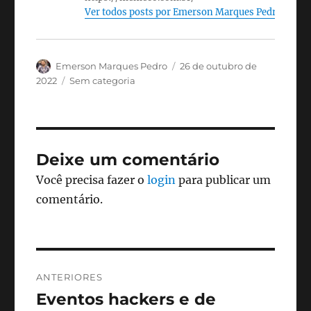
Ver todos posts por Emerson Marques Pedro
Autor
Publicado
Emerson Marques Pedro
26 de outubro de
em
Categorias
2022
Sem categoria
Deixe um comentário
Você precisa fazer o
login
para publicar um
comentário.
Navegação
ANTERIORES
de
Eventos hackers e de
Post